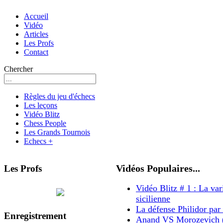
Accueil
Vidéo
Articles
Les Profs
Contact
Chercher
Règles du jeu d'échecs
Les leçons
Vidéo Blitz
Chess People
Les Grands Tournois
Echecs +
Les Profs
Vidéos Populaires...
Vidéo Blitz # 1 : La var
sicilienne
La défense Philidor par
Enregistrement
Anand VS Morozevich 